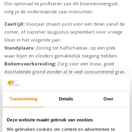
Om optimaal te profiteren van dit bloemenmengsel,
volg je de onderstaande zaai-instructies:
Zaaitijd:
Voorjaar (maart-juni) voor een bloei vanaf de
zomer, of nazomer (augustus-september) voor vroege
bloei in het volgende jaar.
Standplaats:
Zonnig tot halfschaduw, op een plek
waar bijen en vlinders gemakkelijk toegang hebben.
Bodemvoorbereiding:
Zorg voor een losse, goed
doorlatende grond zonder al te veel concurrerend gras
of onkruid. Eventueel de grond lichtjes harken voordat
je zaait.
Zaaimethode:
Strooi de zaden gelijkmatig uit over de
Toestemming
Details
Over
grond en druk ze lichtjes aan. Bedek ze met een dun
laagje aarde (ongeveer 0,5 cm).
Water geven:
Houd de grond vochtig totdat de zaden
Deze website maakt gebruik van cookies
ontkiemen. Daarna enkel water geven bij langdurige
We gebruiken cookies om content en advertenties te