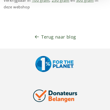
Verkrijgbaar in
100 gram
,
250 gram
en
500 gram
in
deze webshop
Terug naar blog