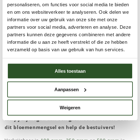
droogte.
personaliseren, om functies voor social media te bieden
Hoogte van de planten:
Gemiddeld ongeveer 50 cm,
en om ons websiteverkeer te analyseren. Ook delen we
informatie over uw gebruik van onze site met onze
afhankelijk van de soort.
partners voor social media, adverteren en analyse. Deze
Geschikt voor:
Tuinen, bloembedden, stadstuinen,
partners kunnen deze gegevens combineren met andere
balkons (in ruime bakken) en groenstroken.
informatie die u aan ze heeft verstrekt of die ze hebben
verzameld op basis van uw gebruik van hun services.
Duurzaam & Ecologisch
De zaden in dit mengsel zijn gifvrij geteeld en dragen
Alles toestaan
direct bij aan een gezondere biodiversiteit. Dit
bloemenmengsel helpt bij het ondersteunen van wilde
bijenpopulaties en andere bestuivers, terwijl het
Aanpassen
tegelijkertijd zorgt voor een kleurrijke en levendige
tuin!
Weigeren
Wil jij bijdragen aan een gezondere natuur? Zaai
dit bloemenmengsel en help de bestuivers!