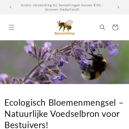
Meteen
Gratis verzending bij bestellingen boven €50,-
Elke don
naar de
(binnen Nederland)
content
Winkelwagen
Ecologisch Bloemenmengsel –
Natuurlijke Voedselbron voor
Bestuivers!