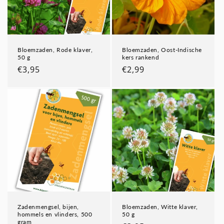
Bloemzaden, Rode klaver,
Bloemzaden, Oost-Indische
50 g
kers rankend
Normale
€3,95
Normale
€2,99
prijs
prijs
Zadenmengsel, bijen,
Bloemzaden, Witte klaver,
hommels en vlinders, 500
50 g
gram