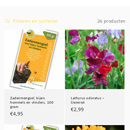
i
e
Filteren en sorteren
26 producten
:
Zadenmengsel, bijen,
Lathyrus odoratus –
hommels en vlinders, 100
Siererwt
gram
Normale
€2,99
Normale
€4,95
prijs
prijs