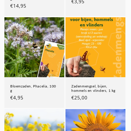
Normale
€3,95
Normale
€14,95
prijs
prijs
Bloemzaden, Phacelia, 100
Zadenmengsel, bijen,
g
hommels en vlinders, 1 kg
Normale
€4,95
Normale
€25,00
prijs
prijs