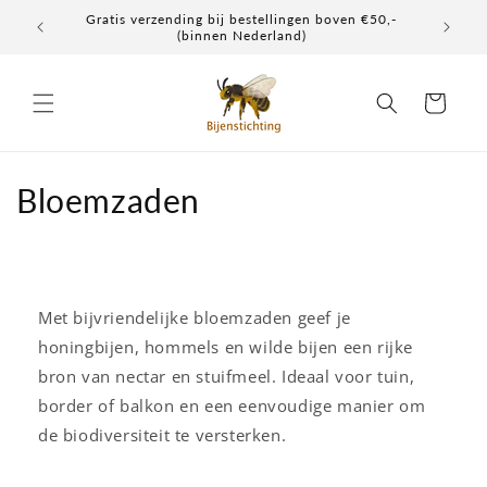
Meteen
Gratis verzending bij bestellingen boven €50,-
Elke don
naar de
(binnen Nederland)
content
Winkelwagen
C
Bloemzaden
o
l
l
Met bijvriendelijke bloemzaden geef je
honingbijen, hommels en wilde bijen een rijke
e
bron van nectar en stuifmeel. Ideaal voor tuin,
c
border of balkon en een eenvoudige manier om
de biodiversiteit te versterken.
t