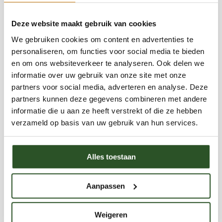
Zadenmengsel, inheems,
Zadenmengsel, inheems
een- en tweejarig, 10 gram
meerjarig, 10 gram
Deze website maakt gebruik van cookies
Normale
€7,25
Normale
€13,95
We gebruiken cookies om content en advertenties te
prijs
prijs
personaliseren, om functies voor social media te bieden
en om ons websiteverkeer te analyseren. Ook delen we
Uitverkocht
informatie over uw gebruik van onze site met onze
partners voor social media, adverteren en analyse. Deze
partners kunnen deze gegevens combineren met andere
informatie die u aan ze heeft verstrekt of die ze hebben
verzameld op basis van uw gebruik van hun services.
Alles toestaan
Zadenmengsel, eenjarige
Zadenmengsel, insecten,
akkerbloemen, 10 gram
100 gram (inheems) - 1-2
jarig/meerjarig
Aanpassen
Normale
€5,75
Normale
€29,75
prijs
prijs
Weigeren