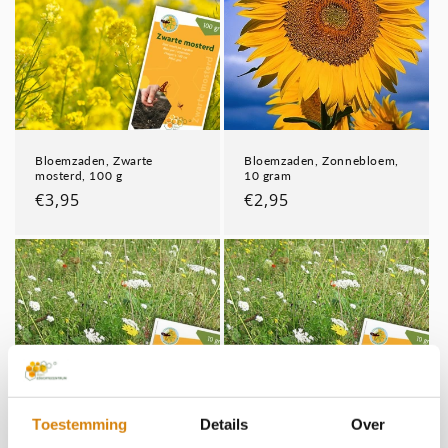
Bloemzaden, Zwarte
Bloemzaden, Zonnebloem,
mosterd, 100 g
10 gram
Normale
€3,95
Normale
€2,95
prijs
prijs
Toestemming
Details
Over