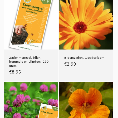
Zadenmengsel, bijen,
Bloemzaden, Goudsbloem
hommels en vlinders, 250
Normale
€2,99
gram
prijs
Normale
€8,95
prijs