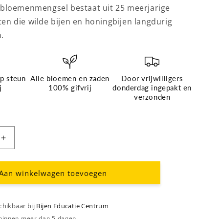
 bloemenmengsel bestaat uit 25 meerjarige
n die wilde bijen en honingbijen langdurig
.
p steun
Alle bloemen en zaden
Door vrijwilligers
j
100% gifvrij
donderdag ingepakt en
verzonden
Aantal
verhogen
voor
sel,
Zadenmengsel,
Aan winkelwagen toevoegen
inheems
meerjarig,
10
schikbaar bij
Bijen Educatie Centrum
gram
 binnen meer dan 5 dagen