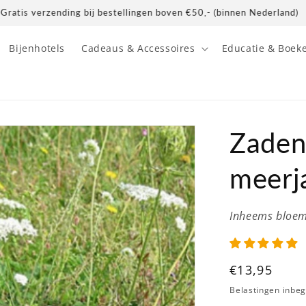
Gratis verzending bij bestellingen boven €50,- (binnen Nederland)
Bijenhotels
Cadeaus & Accessoires
Educatie & Boek
Zaden
meerj
Inheems bloe
Normale
€13,95
prijs
Belastingen inbe