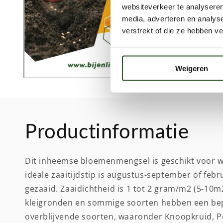
websiteverkeer te analyseren
media, adverteren en analys
verstrekt of die ze hebben v
Weigeren
Media
2
openen
in
modaal
Productinformatie
Dit inheemse bloemenmengsel is geschikt voor wi
ideale zaaitijdstip is augustus-september of fe
gezaaid. Zaaidichtheid is 1 tot 2 gram/m2 (5-10m
kleigronden en sommige soorten hebben een bepe
overblijvende soorten, waaronder Knoopkruid, P