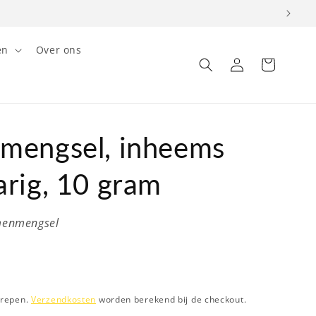
en
Over ons
Inloggen
Winkelwagen
mengsel, inheems
arig, 10 gram
menmengsel
grepen.
Verzendkosten
worden berekend bij de checkout.