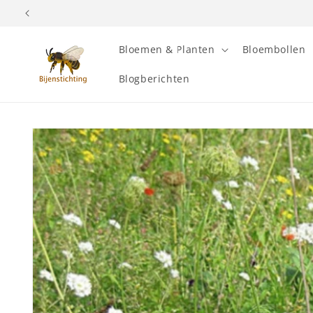
Meteen
naar de
content
Bloemen & Planten
Bloembollen
Blogberichten
Ga direct naar
productinformatie