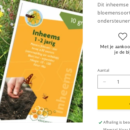
Dit inheemse
bloemensoorte
ondersteunen
Met je aankoo
je de bi
Aantal
Aantal
verlagen
voor
Zadenmeng
inheems
meerjarig,
10
Afhaling is be
gram
Meestal klaar