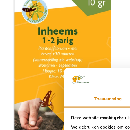
openen
in
modaal
Toestemming
Deze website maakt gebruik
We gebruiken cookies om cont