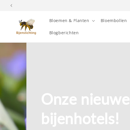
Meteen
naar de
content
Bloemen & Planten
Bloembollen
Blogberichten
Onze nieuwe
bijenhotels!