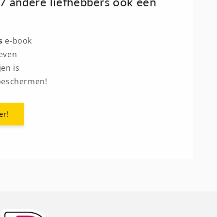
7 andere liefhebbers ook een
is
e-book
leven
jen is
 beschermen!
er!