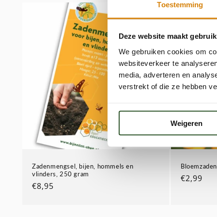
Toestemming
Deze website maakt gebruik
We gebruiken cookies om cont
websiteverkeer te analyseren
media, adverteren en analys
verstrekt of die ze hebben v
Weigeren
Zadenmengsel, bijen, hommels en
Bloemzaden
vlinders, 250 gram
Normale
€2,99
Normale
€8,95
prijs
prijs