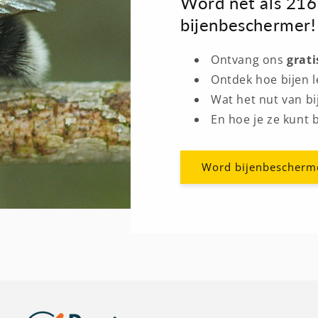
Word net als 216
bijenbeschermer!
Ontvang ons
grat
Ontdek hoe bijen 
Wat het nut van bi
En hoe je ze kunt
Word bijenbescherm