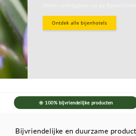
Alleen verkrijgbaar via de Bijenstichting 🐝
Ontdek alle bijenhotels
🐝
100% bijvriendelijke producten
Bijvriendelijke en duurzame produc