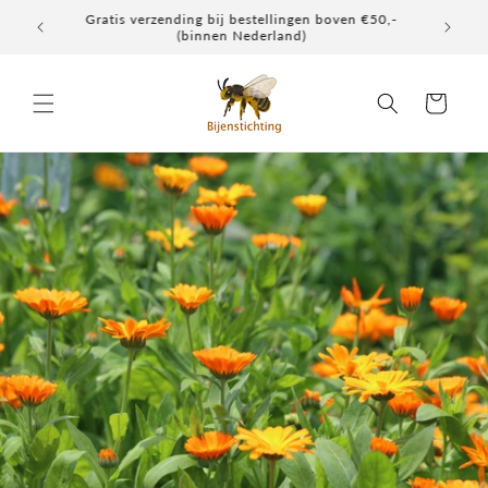
Meteen
Gratis verzending bij bestellingen boven €50,-
Elke don
naar de
(binnen Nederland)
content
Winkelwagen