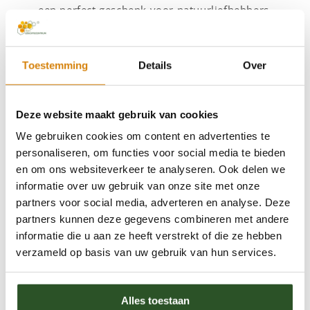
een perfect geschenk voor natuurliefhebbers.
Honinglepels
: Een onmisbaar accessoire
voor het elegant serveren van honing bij je
thee.
Toestemming
Details
Over
Herbruikbare theezakjes
: Duurzame en
praktische oplossingen voor een
Deze website maakt gebruik van cookies
milieuvriendelijk kopje thee.
We gebruiken cookies om content en advertenties te
Waarom kiezen voor deze producten?
personaliseren, om functies voor social media te bieden
en om ons websiteverkeer te analyseren. Ook delen we
Door te kiezen voor onze thee, honing en
informatie over uw gebruik van onze site met onze
accessoires steun je direct de Bijenstichting en
partners voor social media, adverteren en analyse. Deze
help je ons bij onze missie om bijen en hun
partners kunnen deze gegevens combineren met andere
leefomgeving te beschermen. Maak je dagelijkse
informatie die u aan ze heeft verstrekt of die ze hebben
verzameld op basis van uw gebruik van hun services.
rituelen extra betekenisvol!
Maak je theemoment extra speciaal
Alles toestaan