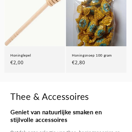
i
e
:
Honinglepel
Honingsnoep 100 gram
Normale
€2,00
Normale
€2,80
prijs
prijs
Thee & Accessoires
Geniet van natuurlijke smaken en
stijlvolle accessoires