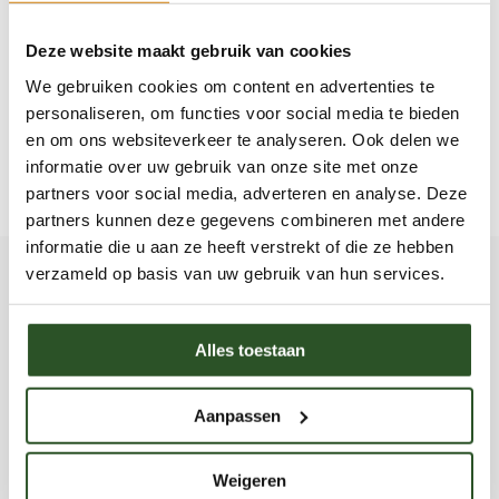
Deze website maakt gebruik van cookies
Productkenmerken
We gebruiken cookies om content en advertenties te
Inhoud van het product
personaliseren, om functies voor social media te bieden
en om ons websiteverkeer te analyseren. Ook delen we
informatie over uw gebruik van onze site met onze
Deel
partners voor social media, adverteren en analyse. Deze
partners kunnen deze gegevens combineren met andere
informatie die u aan ze heeft verstrekt of die ze hebben
verzameld op basis van uw gebruik van hun services.
Productinformatie
Witte Klaver – Hommelvriendelijke
Alles toestaan
bodembedekker voor tuinen en stedelijk
groen! 🐝🌿
Aanpassen
Witte klaver (Trifolium repens)
is een
vlinderbloemige plant met een
kruipende
Weigeren