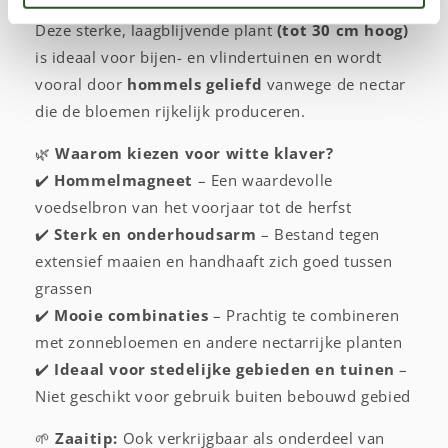
groeiwijze
die van
mei tot de herfst
bloeit.
Deze sterke, laagblijvende plant
(tot 30 cm hoog)
is ideaal voor bijen- en vlindertuinen en wordt
vooral door
hommels geliefd
vanwege de nectar
die de bloemen rijkelijk produceren.
🌿
Waarom kiezen voor witte klaver?
✔️
Hommelmagneet
– Een waardevolle
voedselbron van het voorjaar tot de herfst
✔️
Sterk en onderhoudsarm
– Bestand tegen
extensief maaien en handhaaft zich goed tussen
grassen
✔️
Mooie combinaties
– Prachtig te combineren
met zonnebloemen en andere nectarrijke planten
✔️
Ideaal voor stedelijke gebieden en tuinen
–
Niet geschikt voor gebruik buiten bebouwd gebied
🌱
Zaaitip:
Ook verkrijgbaar als onderdeel van