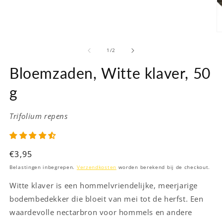
M
2
o
van
1
/
2
in
m
Bloemzaden, Witte klaver, 50
g
Trifolium repens
Normale
€3,95
prijs
Belastingen inbegrepen.
Verzendkosten
worden berekend bij de checkout.
Witte klaver is een hommelvriendelijke, meerjarige
bodembedekker die bloeit van mei tot de herfst. Een
waardevolle nectarbron voor hommels en andere