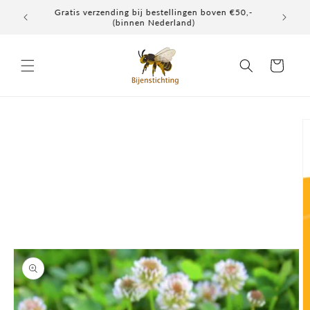
Meteen
Gratis verzending bij bestellingen boven €50,-
Elke don
naar de
(binnen Nederland)
content
Winkelwagen
a direct naar
roductinformatie