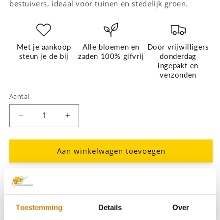
bestuivers, ideaal voor tuinen en stedelijk groen.
Met je aankoop
Alle bloemen en
Door vrijwilligers
steun je de bij
zaden 100% gifvrij
donderdag
ingepakt en
verzonden
Aantal
Aantal
Aantal
verlagen
verhogen
voor
voor
Bloemzaden,
Bloemzaden,
Aan winkelwagen toevoegen
Witte
Witte
klaver,
klaver,
50
50
Afhaling is beschikbaar bij
Bijen Educatie Centrum
g
g
Meestal klaar binnen meer dan 5 dagen
Toestemming
Details
Over
Winkelgegevens bekijken