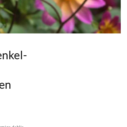
enkel­
­
pen