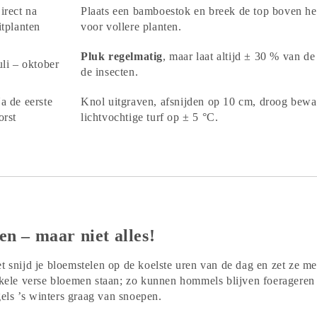
irect na
Plaats een bamboestok en breek de top boven he
itplanten
voor vollere planten.
Pluk regelmatig
, maar laat altijd ± 30 % van d
uli – oktober
de insecten.
a de eerste
Knol uitgraven, afsnijden op 10 cm, droog bewar
orst
lichtvochtige turf op ± 5 °C.
n – maar niet alles!
t snijd je bloemstelen op de koelste uren van de dag en zet ze me
enkele verse bloemen staan; zo kunnen hommels blijven foeragere
ls ’s winters graag van snoepen.