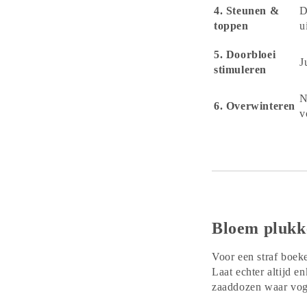
4. Steunen &
D
toppen
u
5. Doorbloei
J
stimuleren
N
6. Overwinteren
v
Bloem plukke
Voor een straf boeke
Laat echter altijd 
zaaddozen waar voge