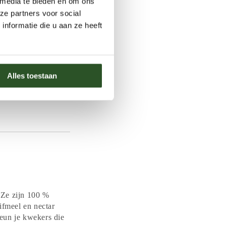
 media te bieden en om ons
ze partners voor social
nformatie die u aan ze heeft
 uit.
ven.
e dahlia’s die tot
Alles toestaan
nen van brandstof,
ht haar eigen volk.
 Ze zijn 100 %
ifmeel en nectar
teun je kwekers die