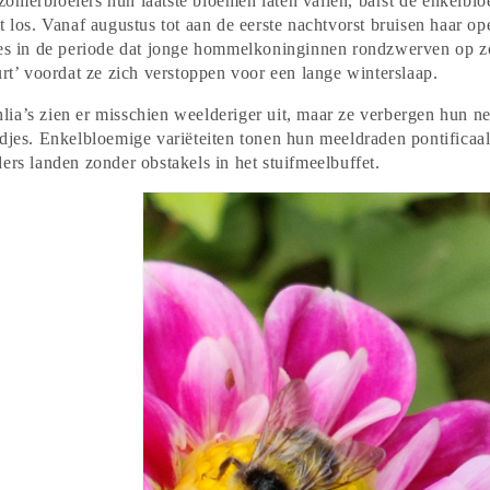
omerbloeiers hun laatste bloemen laten vallen, barst de enkelblo
t los. Vanaf augustus tot aan de eerste nachtvorst bruisen haar op
ies in de periode dat jonge hommelkoninginnen rondzwerven op z
urt’ voordat ze zich verstoppen voor een lange winterslaap.
ia’s zien er misschien weelderiger uit, maar ze verbergen hun ne
adjes. Enkelbloemige variëteiten tonen hun meeldraden pontificaa
ers landen zonder obstakels in het stuifmeelbuffet.