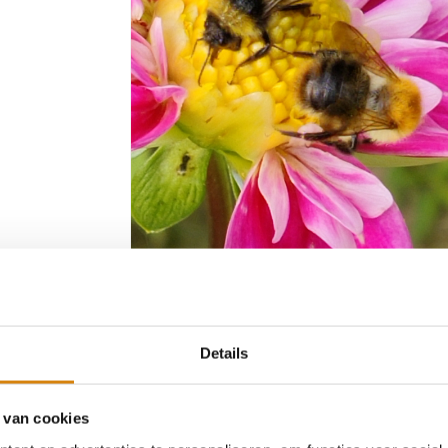
el op dahliabloem
Details
 van cookies