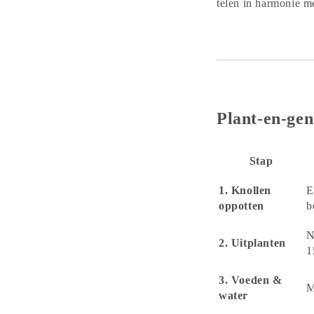
telen in harmonie m
Plant-en-gen
Stap
1. Knollen
E
oppotten
b
N
2. Uitplanten
1
3. Voeden &
M
water