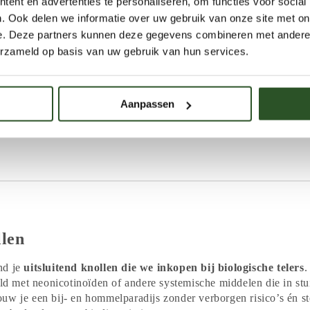
ent en advertenties te personaliseren, om functies voor social
oof voor hommelkoninginnen
. Ook delen we informatie over uw gebruik van onze site met on
e. Deze partners kunnen deze gegevens combineren met andere i
nt een hommelvolk af te sterven; de
nieuwe koninginnen
vliegen
erzameld op basis van uw gebruik van hun services.
t- en glycogeenreserves
opbouwen om tot maart / april te overle
nbod zakt juist dan weg – behalve bij planten zoals enkelbloemig
ien.
Aanpassen
n dahlia-knollen te planten, voorzie je niet alleen deze koningin
erden larven in het daaropvolgende jaar, want elke koningin stic
llen
nd je
uitsluitend knollen die we inkopen bij biologische telers
.
eld met neonicotinoïden of andere systemische middelen die in stu
uw je een bij- en hommelparadijs zonder verborgen risico’s én s