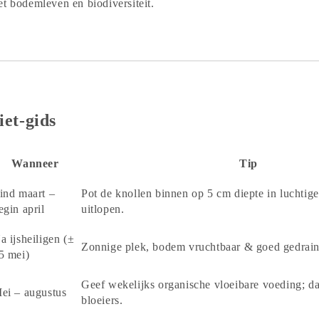
et bodemleven en biodiversiteit.
iet-gids
Wanneer
Tip
ind maart –
Pot de knollen binnen op 5 cm diepte in luchtige
egin april
uitlopen.
a ijsheiligen (±
Zonnige plek, bodem vruchtbaar & goed gedrain
5 mei)
Geef wekelijks organische vloeibare voeding; dah
ei – augustus
bloeiers.