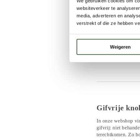
We gebruiken cookies om cont
De hongerkl
websiteverkeer te analyseren
media, adverteren en analys
Eind juli
begi
verstrekt of die ze hebben v
Zij moeten
ve
Het bloemenaa
de vorst dóórbloe
Weigeren
Door een paar kluite
maar red je ook hond
Gifvrije kno
In onze webshop vi
gifvrij: niet behand
terechtkomen. Zo bo