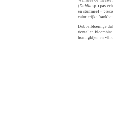
Wanneer de meeste z
(
Dahlia
sp.) pas éch
en stuifmeel – prec
calorierijke ‘tankbe
Dubbelbloemige dahl
tientallen bloembla
honingbijen en vlind