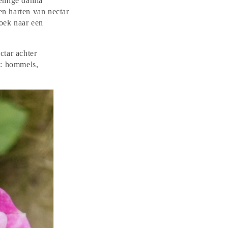
emige dahlia
en harten van nectar
oek naar een
ctar achter
l: hommels,