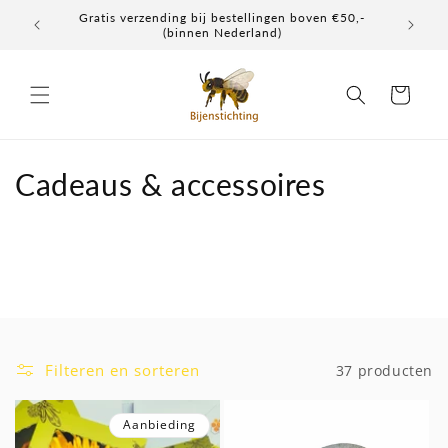
Meteen
Gratis verzending bij bestellingen boven €50,-
Elke don
naar de
(binnen Nederland)
content
Winkelwagen
C
Cadeaus & accessoires
o
l
l
e
c
Filteren en sorteren
37 producten
t
Aanbieding