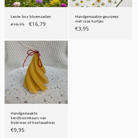
Lente box bloemzaden
Handgemaakte geurzeep
met roze hartjes
Normale
Aanbiedingsprijs
€16,79
€19,75
Normale
€3,95
prijs
prijs
Handgemaakte
kerstboomkaars van
bijenwas of koolzaadwas
Normale
€9,95
prijs