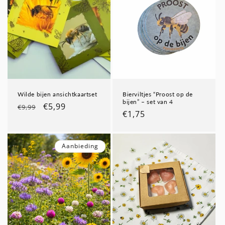
i
e
:
Wilde bijen ansichtkaartset
Bierviltjes “Proost op de
bijen” – set van 4
Normale
Aanbiedingsprijs
€5,99
€9,99
Normale
€1,75
prijs
prijs
Aanbieding