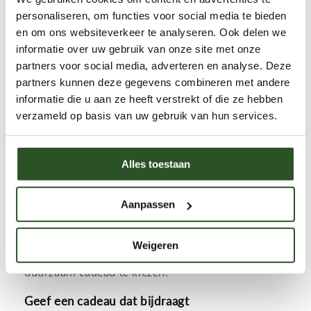
bijvriendelijk zadenmengsel. Deze cadeaus zorgen
personaliseren, om functies voor social media te bieden
niet alleen voor een glimlach bij de ontvanger,
en om ons websiteverkeer te analyseren. Ook delen we
maar ook voor meer bloemen en bijen in de
informatie over uw gebruik van onze site met onze
wereld.
partners voor social media, adverteren en analyse. Deze
partners kunnen deze gegevens combineren met andere
Duurzame geschenken met een verhaal
informatie die u aan ze heeft verstrekt of die ze hebben
verzameld op basis van uw gebruik van hun services.
Onze cadeaupakketten zijn zorgvuldig
samengesteld en bevatten unieke producten zoals
een bijenmok met thee, bijenwaskaarsen of een
Alles toestaan
vrolijke bijenslinger van loktapapier. Liever iets
praktisch? De brievenbuspakketten en
Aanpassen
cadeauzakjes zijn ideaal om te versturen en zitten
vol verrassingen. Met onze cadeaubon geef je de
Weigeren
ontvanger bovendien de vrijheid om zelf een
duurzaam cadeau te kiezen.
Geef een cadeau dat bijdraagt