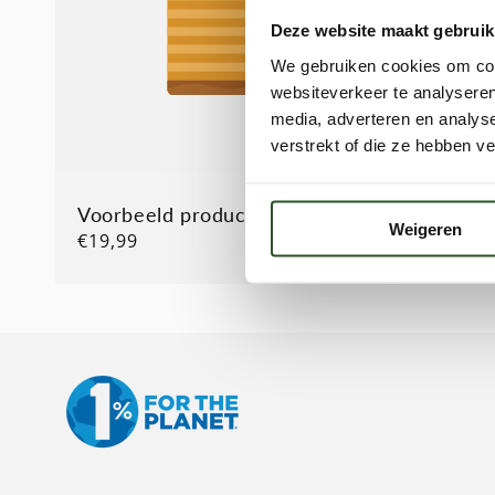
Deze website maakt gebruik
We gebruiken cookies om cont
websiteverkeer te analyseren
media, adverteren en analys
verstrekt of die ze hebben v
Voorbeeld producttitel
Voorbeel
Weigeren
Normale
€19,99
Normal
€19,99
prijs
prijs