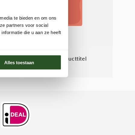
 media te bieden en om ons
ze partners voor social
nformatie die u aan ze heeft
Voorbeeld producttitel
Alles toestaan
Normale
€19,99
prijs