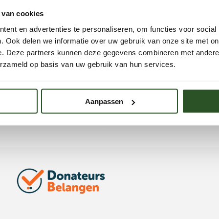
 van cookies
ent en advertenties te personaliseren, om functies voor social
. Ook delen we informatie over uw gebruik van onze site met on
e. Deze partners kunnen deze gegevens combineren met andere i
erzameld op basis van uw gebruik van hun services.
d producttitel
Voorbeeld producttitel
Aanpassen
e
Normale
€19,99
prijs