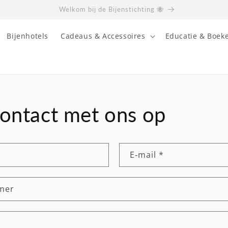
Gratis verzending bij bestellingen boven €50,- (binnen Nederland)
Bijenhotels
Cadeaus & Accessoires
Educatie & Boek
ontact met ons op
E‑mail
*
mer