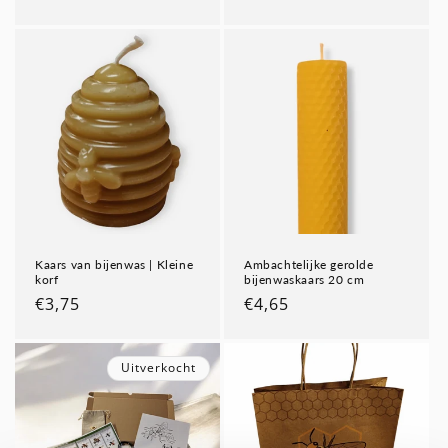
prijs
prijs
Kaars van bijenwas | Kleine
Ambachtelijke gerolde
korf
bijenwaskaars 20 cm
Normale
€3,75
Normale
€4,65
prijs
prijs
Uitverkocht