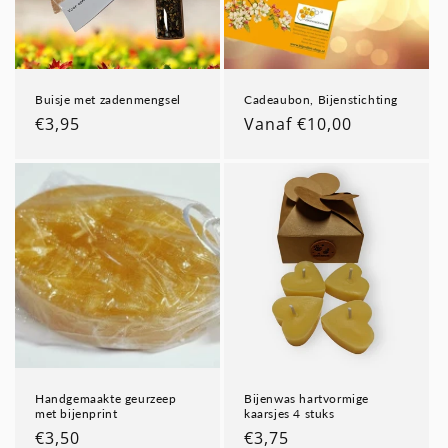
Buisje met zadenmengsel
Cadeaubon, Bijenstichting
Normale
€3,95
Normale
Vanaf €10,00
prijs
prijs
Handgemaakte geurzeep
Bijenwas hartvormige
met bijenprint
kaarsjes 4 stuks
Normale
€3,50
Normale
€3,75