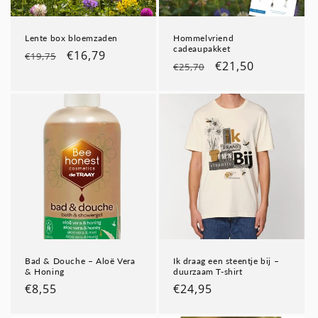
Lente box bloemzaden
Hommelvriend
cadeaupakket
Normale
Aanbiedingsprijs
€16,79
€19,75
Normale
Aanbiedingsprijs
€21,50
€25,70
prijs
prijs
Bad & Douche – Aloë Vera
Ik draag een steentje bij –
& Honing
duurzaam T-shirt
Normale
€8,55
Normale
€24,95
prijs
prijs