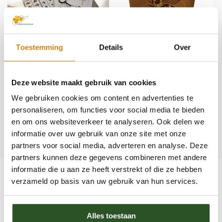
Toestemming
Details
Over
Jeugdobservatiekit
Bruine papieren cadeautas
met getekende bij groot
Normale
€9,95
Deze website maakt gebruik van cookies
Normale
€1,25
prijs
prijs
We gebruiken cookies om content en advertenties te
personaliseren, om functies voor social media te bieden
en om ons websiteverkeer te analyseren. Ook delen we
1
informatie over uw gebruik van onze site met onze
2
partners voor social media, adverteren en analyse. Deze
partners kunnen deze gegevens combineren met andere
informatie die u aan ze heeft verstrekt of die ze hebben
Cadeaus
verzameld op basis van uw gebruik van hun services.
Unieke cadeaus voor natuurliefhebbers
Alles toestaan