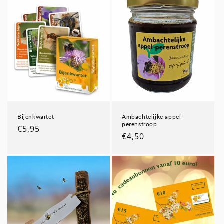
Bijenkwartet
Ambachtelijke appel-
perenstroop
Normale
€5,95
Normale
€4,50
prijs
prijs