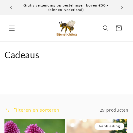
Meteen
Gratis verzending bij bestellingen boven €50,-
Elke don
naar de
(binnen Nederland)
content
Winkelwagen
C
Cadeaus
o
l
l
e
c
Filteren en sorteren
29 producten
t
Aanbieding