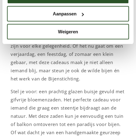
en bijenfans
Ben je op zoek naar een bijzonder cadeau dat niet
Aanpassen
alleen duurzaam is, maar ook bijdraagt aan een
goed doel? In onze categorie
'Cadeaus'
vind je
Weigeren
een verzameling unieke geschenken die perfect
zijn voor elke gelegenheid. Of het nu gaat om een
verjaardag, een feestdag, of zomaar een klein
gebaar, met deze cadeaus maak je niet alleen
iemand blij, maar steun je ook de wilde bijen én
het werk van de Bijenstichting.
Stel je voor: een prachtig glazen buisje gevuld met
gifvrije bloemenzaden. Het perfecte cadeau voor
iemand die graag een steentje bijdraagt aan de
natuur. Met deze zaden kun je eenvoudig een tuin
of balkon omtoveren tot een paradijs voor bijen.
Of wat dacht je van een handgemaakte geurzeep