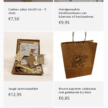
Cadeau zakje 16x10 cm - 5
Handgemaakte
stuks
kerstboomkaars van
bijenwas of koolzaadwas
Normale
€7,50
Normale
€9,95
prijs
prijs
Jeugd sponsorpakket
Bruine papieren cadeautas
met getekende bij klein
Normale
€12,95
Normale
€0,85
prijs
prijs