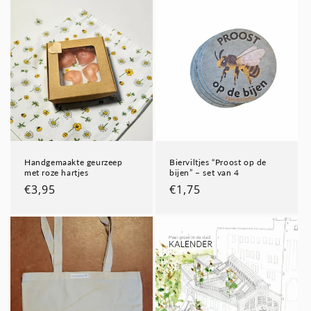
Handgemaakte geurzeep
Bierviltjes “Proost op de
met roze hartjes
bijen” – set van 4
Normale
€3,95
Normale
€1,75
prijs
prijs