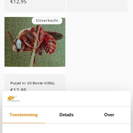
Normale
€12,95
prijs
prijs
Uitverkocht
Puzzel nr 10 Bonte Viltbij
Normale
€12,95
prijs
Toestemming
Details
Over
2
1