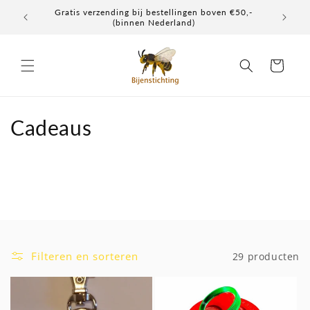
Meteen
Gratis verzending bij bestellingen boven €50,-
Elke don
naar de
(binnen Nederland)
content
Winkelwagen
C
Cadeaus
o
l
l
e
c
Filteren en sorteren
29 producten
t