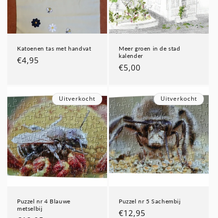
Katoenen tas met handvat
Meer groen in de stad
kalender
Normale
€4,95
Normale
€5,00
prijs
prijs
Uitverkocht
Uitverkocht
Puzzel nr 4 Blauwe
Puzzel nr 5 Sachembij
metselbij
Normale
€12,95