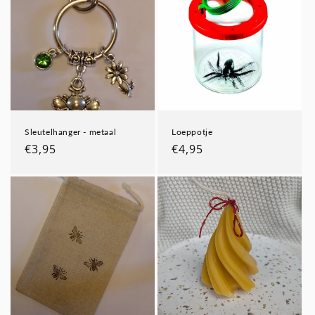
i
e
:
Sleutelhanger - metaal
Loeppotje
Normale
€3,95
Normale
€4,95
prijs
prijs