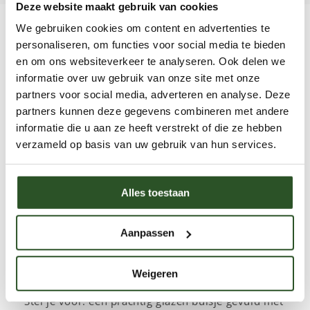
Deze website maakt gebruik van cookies
We gebruiken cookies om content en advertenties te
Cadeaus
personaliseren, om functies voor social media te bieden
en om ons websiteverkeer te analyseren. Ook delen we
Unieke cadeaus voor natuurliefhebbers
informatie over uw gebruik van onze site met onze
en bijenfans
partners voor social media, adverteren en analyse. Deze
partners kunnen deze gegevens combineren met andere
Ben je op zoek naar een bijzonder cadeau dat niet
informatie die u aan ze heeft verstrekt of die ze hebben
alleen duurzaam is, maar ook bijdraagt aan een
verzameld op basis van uw gebruik van hun services.
goed doel? In onze categorie
'Cadeaus'
vind je
een verzameling unieke geschenken die perfect
Alles toestaan
zijn voor elke gelegenheid. Of het nu gaat om een
verjaardag, een feestdag, of zomaar een klein
Aanpassen
gebaar, met deze cadeaus maak je niet alleen
iemand blij, maar steun je ook de wilde bijen én
het werk van de Bijenstichting.
Weigeren
Stel je voor: een prachtig glazen buisje gevuld met