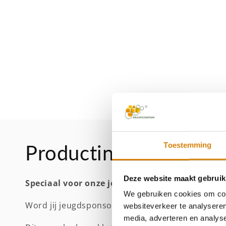
openen
in
modaal
Toestemming
Productinformatie
Deze website maakt gebruik
Speciaal voor onze jonge bijenvrienden: het J
We gebruiken cookies om cont
Word jij jeugdsponsor van de Bijenstichting? Dan
websiteverkeer te analyseren
media, adverteren en analys