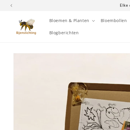
Meteen
Elke 
naar de
content
Bloemen & Planten
Bloembollen
Blogberichten
Ga direct naar
productinformatie