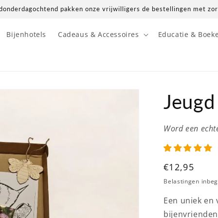
donderdagochtend pakken onze vrijwilligers de bestellingen met zor
Bijenhotels
Cadeaus & Accessoires
Educatie & Boek
Jeugd
Word een echte
Normale
€12,95
prijs
Belastingen inbe
Een uniek en 
bijenvrienden