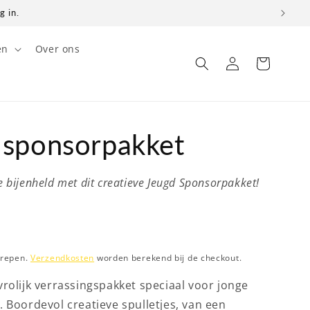
g in.
en
Over ons
Inloggen
Winkelwagen
 sponsorpakket
 bijenheld met dit creatieve Jeugd Sponsorpakket!
grepen.
Verzendkosten
worden berekend bij de checkout.
vrolijk verrassingspakket speciaal voor jonge
. Boordevol creatieve spulletjes, van een