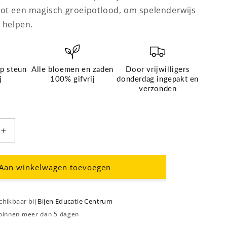
tot een magisch groeipotlood, om spelenderwijs
e helpen.
p steun
Alle bloemen en zaden
Door vrijwilligers
j
100% gifvrij
donderdag ingepakt en
verzonden
Aantal
verhogen
voor
Jeugd
Aan winkelwagen toevoegen
kket
sponsorpakket
schikbaar bij
Bijen Educatie Centrum
 binnen meer dan 5 dagen