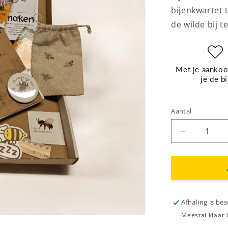
bijenkwartet 
de wilde bij t
Met je aankoo
je de bi
Aantal
Aantal
verlagen
voor
Jeugd
sponsorpa
Afhaling is be
Meestal klaar