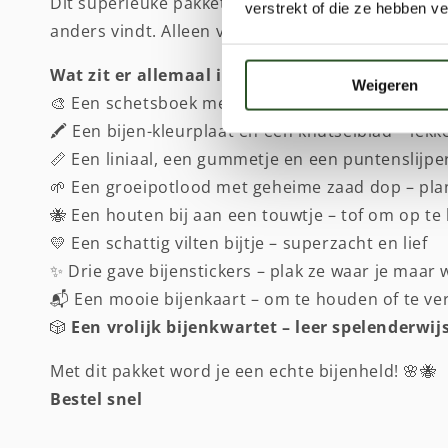
Dit superleuke pakket zit boordevol vrolijke, creat
verstrekt of die ze hebben v
anders vindt. Alleen voor onze jonge helden die z
Wat zit er allemaal in?
Weigeren
🎨 Een schetsboek met kleurpotloden – laat je crea
🖍️ Een bijen-kleurplaat én een knutselblad – lek
📏 Een liniaal, een gummetje en een puntenslijpe
🌱 Een groeipotlood met geheime zaad dop – pla
🐝 Een houten bij aan een touwtje – tof om op t
💛 Een schattig vilten bijtje – superzacht en lief
✨ Drie gave bijenstickers – plak ze waar je maar w
📬 Een mooie bijenkaart – om te houden of te ve
🎲
Een vrolijk bijenkwartet – leer spelenderwijs
Met dit pakket word je een echte bijenheld! 🌸🐝
Bestel snel