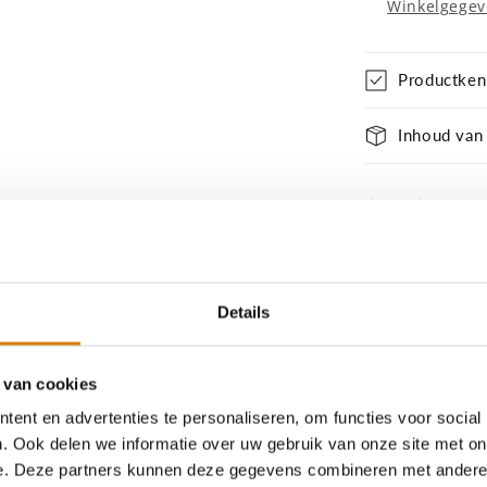
Winkelgegev
Productke
Inhoud van
Deel
Details
 van cookies
eugd Sponsorpakket!
🐝
ent en advertenties te personaliseren, om functies voor social
 hebben wij iets héél bijzonders voor jou!
. Ook delen we informatie over uw gebruik van onze site met on
e. Deze partners kunnen deze gegevens combineren met andere i