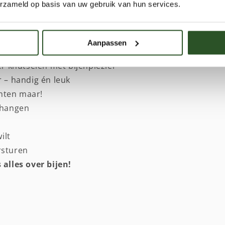
ieve én bijvriendelijke spulletjes die je nergens
erzameld op basis van uw gebruik van hun services.
ich inzetten voor de wilde bij!
Aanpassen
tiviteit los!
ker knutselen met bijenplezier
r – handig én leuk
nten maar!
e hangen
ilt
rsturen
 alles over bijen!