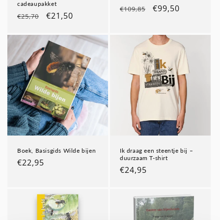
cadeaupakket
Normale
Aanbiedingsprij
€99,50
€109,85
Normale
Aanbiedingsprijs
€21,50
€25,70
prijs
prijs
Boek, Basisgids Wilde bijen
Ik draag een steentje bij –
duurzaam T-shirt
Normale
€22,95
Normale
€24,95
prijs
prijs