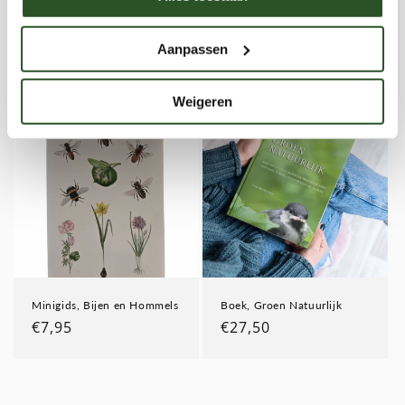
Boek, Planten vademecum
Boek, Veldgids hommels
Aanpassen
Normale
€39,90
Normale
€32,95
prijs
prijs
Weigeren
Minigids, Bijen en Hommels
Boek, Groen Natuurlijk
Normale
€7,95
Normale
€27,50
prijs
prijs