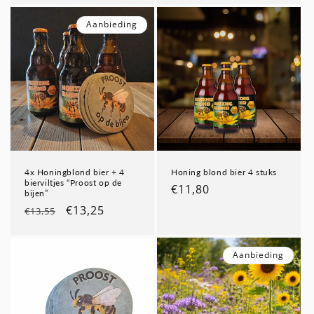
Aanbieding
4x Honingblond bier + 4
Honing blond bier 4 stuks
bierviltjes “Proost op de
Normale
€11,80
bijen”
prijs
Normale
Aanbiedingsprijs
€13,25
€13,55
prijs
Aanbieding