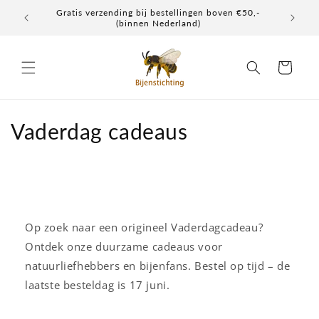
Meteen
Gratis verzending bij bestellingen boven €50,-
Elke don
naar de
(binnen Nederland)
content
Winkelwagen
C
Vaderdag cadeaus
o
l
l
Op zoek naar een origineel Vaderdagcadeau?
e
Ontdek onze duurzame cadeaus voor
c
natuurliefhebbers en bijenfans. Bestel op tijd – de
laatste besteldag is 17 juni.
t