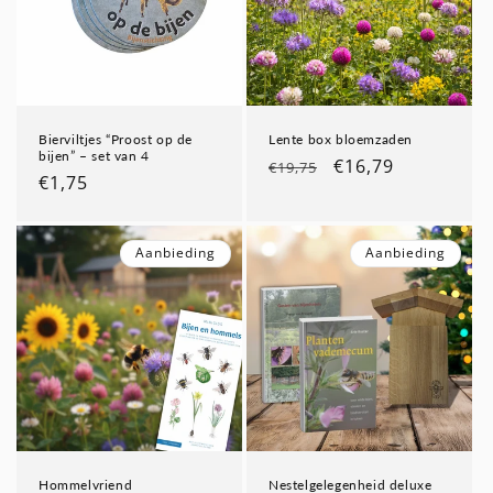
Bierviltjes “Proost op de
Lente box bloemzaden
bijen” – set van 4
Normale
Aanbiedingsprijs
€16,79
€19,75
Normale
€1,75
prijs
prijs
Aanbieding
Aanbieding
Hommelvriend
Nestelgelegenheid deluxe