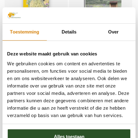
Toestemming
Details
Over
Gids, Bijen in beeld
Boek, Gasten van
Deze website maakt gebruik van cookies
bijenhotels
Normale
€4,95
We gebruiken cookies om content en advertenties te
Normale
€30,00
prijs
personaliseren, om functies voor social media te bieden
prijs
en om ons websiteverkeer te analyseren. Ook delen we
informatie over uw gebruik van onze site met onze
partners voor social media, adverteren en analyse. Deze
partners kunnen deze gegevens combineren met andere
informatie die u aan ze heeft verstrekt of die ze hebben
verzameld op basis van uw gebruik van hun services.
Alles toestaan