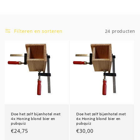
i
e
:
Filteren en sorteren
24 producten
Doe het zelf bijenhotel met
Doe het zelf bijenhotel met
4x Honing blond bier en
6x Honing blond bier en
pubquiz
pubquiz
Normale
€24,75
Normale
€30,00
prijs
prijs