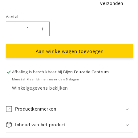
verzonden
Aantal
Aantal
Aantal
verlagen
verhogen
voor
voor
Ansichtkaarten
Ansichtkaarten
Aan winkelwagen toevoegen
-
-
Akkerhommel
Akkerhommel
-
-
Afhaling is beschikbaar bij
Bijen Educatie Centrum
5
5
Meestal klaar binnen meer dan 5 dagen
stuks
stuks
Winkelgegevens bekijken
Productkenmerken
Inhoud van het product