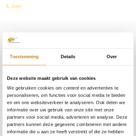
Deel
Productinformatie
Ansichtkaarten ‘Akkerhommel’ – set van 5
Toestemming
Details
Over
Verras iemand op een feestelijk moment met deze
prachtig gekleurde Akkerhommel foto.
Deze website maakt gebruik van cookies
De set bestaat uit 5 kaarten – perfect voor
We gebruiken cookies om content en advertenties te
verjaardagen, of elke andere mijlpaal.
personaliseren, om functies voor social media te bieden
en om ons websiteverkeer te analyseren. Ook delen we
De achterkant is voorzien van ruimte voor een
informatie over uw gebruik van onze site met onze
adres en persoonlijke boodschap. Je kunt de
partners voor social media, adverteren en analyse. Deze
kaarten zonder envelop versturen – snel,
partners kunnen deze gegevens combineren met andere
makkelijk en toch heel persoonlijk!
informatie die u aan ze heeft verstrekt of die ze hebben