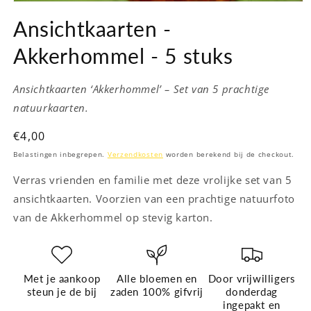
Media
1
Ansichtkaarten -
openen
in
modaal
Akkerhommel - 5 stuks
Ansichtkaarten ‘Akkerhommel’ – Set van 5 prachtige
natuurkaarten.
Normale
€4,00
prijs
Belastingen inbegrepen.
Verzendkosten
worden berekend bij de checkout.
Verras vrienden en familie met deze vrolijke set van 5
ansichtkaarten. Voorzien van een prachtige natuurfoto
van de Akkerhommel op stevig karton.
Met je aankoop
Alle bloemen en
Door vrijwilligers
steun je de bij
zaden 100% gifvrij
donderdag
ingepakt en