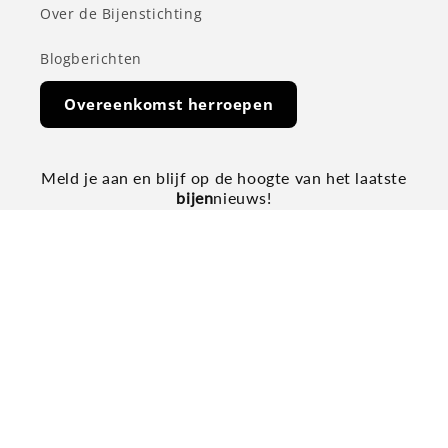
Over de Bijenstichting
Blogberichten
Overeenkomst herroepen
Meld je aan en blijf op de hoogte van het laatste
bijen
nieuws!
E‑mail
Facebook
Instagram
YouTube
X
(voorheen
Twitter)
Betaalmethoden
© 2026,
Bijenstichting
Powered by Shopify
Terugbetalingsbeleid
Privacybeleid
Algemene voorwaarden
Verzendbeleid