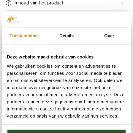
1-
Inhoud van het product
1-
2
2
jarig/meerjarig
jarig/meerjarig
Deel
Toestemming
Details
Over
Productinformatie
Deze website maakt gebruik van cookies
Insectenmengsel (100g) – Creëer een bloeiend
We gebruiken cookies om content en advertenties te
paradijs voor bijen en vlinders! 🐝🦋
personaliseren, om functies voor social media te bieden
en om ons websiteverkeer te analyseren. Ook delen we
Wil je bijdragen aan biodiversiteit en bestuivende
informatie over uw gebruik van onze site met onze
insecten zoals wilde bijen, honingbijen, vlinders
partners voor social media, adverteren en analyse. Deze
en zweefvliegen ondersteunen? Dit speciale
partners kunnen deze gegevens combineren met andere
inheemse bloemenmengsel
bevat een mix van
informatie die u aan ze heeft verstrekt of die ze hebben
verzameld op basis van uw gebruik van hun services.
eenjarige, tweejarige en vaste soorten die zorgen
voor voedsel en schuilplekken. Dankzij sponsoring