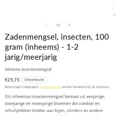
M
2
o
van
1
/
2
in
m
Zadenmengsel, insecten, 100
gram (inheems) - 1-2
jarig/meerjarig
Inheems insectenmengsel
Normale
€29,75
Uitverkocht
prijs
Belastingen inbegrepen.
Verzendkosten
worden berekend bij de checkout.
Dit inheemse insectenmengsel bestaat uit eenjarige,
tweejarige en meerjarige bloemen die voedsel en
schuilplekken bieden aan bijen, vlinders en andere