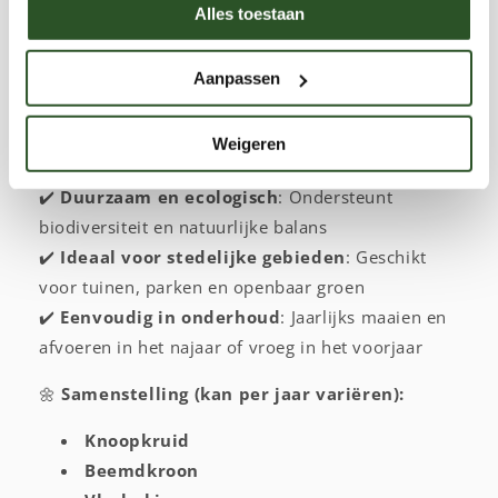
is dit mengsel extra voordelig en ideaal voor
Alles toestaan
tuinen, parken en groene zones binnen de
bebouwde kom.
Aanpassen
🌱
Wat maakt dit mengsel bijzonder?
✔️
Inheemse bloemen
: Aantrekkelijk voor
Weigeren
solitaire bijen, honingbijen en andere bestuivers
✔️
Duurzaam en ecologisch
: Ondersteunt
biodiversiteit en natuurlijke balans
✔️
Ideaal voor stedelijke gebieden
: Geschikt
voor tuinen, parken en openbaar groen
✔️
Eenvoudig in onderhoud
: Jaarlijks maaien en
afvoeren in het najaar of vroeg in het voorjaar
🌼
Samenstelling (kan per jaar variëren):
Knoopkruid
Beemdkroon