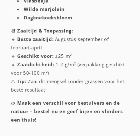
Vlasbekje
Wilde marjolein
Dagkoekoeksbloem
📆
Zaaitijd & Toepassing:
🔹
Beste zaaitijd:
Augustus-september of
februari-april
🔹
Geschikt voor:
±25 m²
🔹
Zaaidichtheid:
1-2 g/m² (verpakking geschikt
voor 50-100 m²)
⚠️
Tip:
Zaai dit mengsel zonder grassen voor het
beste resultaat!
🌿
Maak een verschil voor bestuivers en de
natuur – bestel nu en geef bijen en vlinders
een thuis!