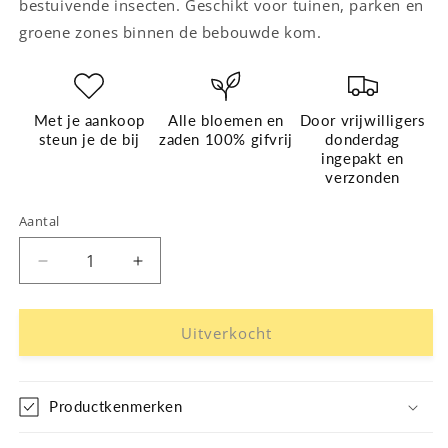
bestuivende insecten. Geschikt voor tuinen, parken en
groene zones binnen de bebouwde kom.
Met je aankoop
Alle bloemen en
Door vrijwilligers
steun je de bij
zaden 100% gifvrij
donderdag
ingepakt en
verzonden
Aantal
Aantal
Aantal
verlagen
verhogen
voor
voor
Zadenmengsel,
Zadenmengsel,
Uitverkocht
insecten,
insecten,
100
100
gram
gram
Productkenmerken
(inheems)
(inheems)
-
-