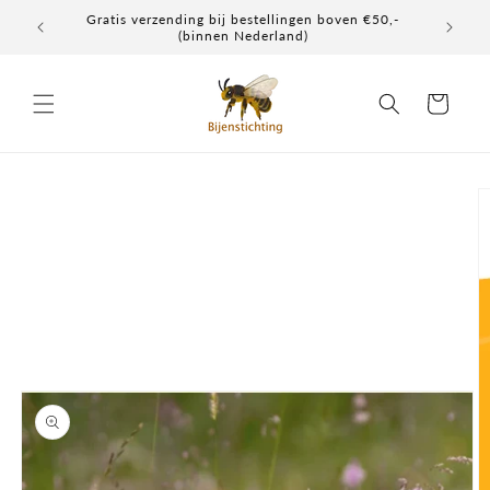
Meteen
Gratis verzending bij bestellingen boven €50,-
Elke don
naar de
(binnen Nederland)
content
Winkelwagen
a direct naar
roductinformatie