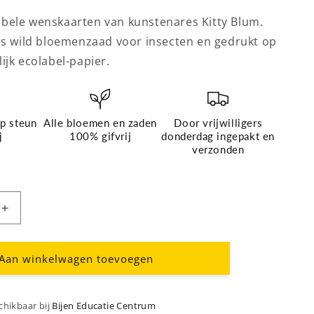
bele wenskaarten van kunstenares Kitty Blum.
jes wild bloemenzaad voor insecten en gedrukt op
ijk ecolabel-papier.
p steun
Alle bloemen en zaden
Door vrijwilligers
j
100% gifvrij
donderdag ingepakt en
verzonden
Aantal
verhogen
voor
art:
Kittyblumkaart:
Aan winkelwagen toevoegen
nr
3
bij
Lookmaskerbij
schikbaar bij
Bijen Educatie Centrum