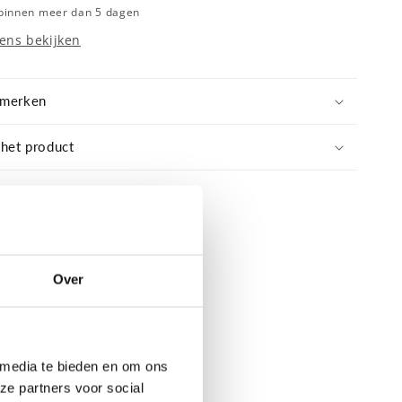
+
 binnen meer dan 5 dagen
100%
ens bekijken
gifvrij
adjes
bloemenzaadjes
nmerken
 het product
Over
 media te bieden en om ons
ze partners voor social