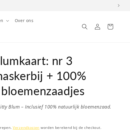
en
Over ons
Inloggen
Winkelwagen
lumkaart: nr 3
askerbij + 100%
j bloemenzaadjes
tty Blum – Inclusief 100% natuurlijk bloemenzaad.
grepen.
Verzendkosten
worden berekend bij de checkout.