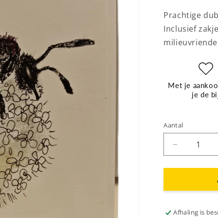
Prachtige dub
Inclusief zak
milieuvriendel
Met je aankoo
je de bi
Aantal
Aantal
verlagen
voor
Kittyblumka
nr
3
Lookmasker
Afhaling is be