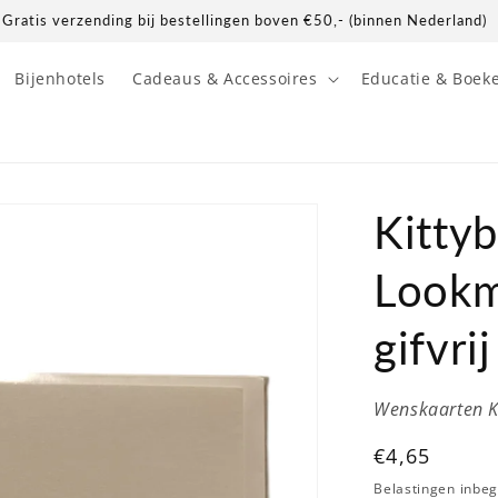
Gratis verzending bij bestellingen boven €50,- (binnen Nederland)
Bijenhotels
Cadeaus & Accessoires
Educatie & Boek
Kittyb
Lookm
gifvri
Wenskaarten Ki
Normale
€4,65
prijs
Belastingen inbe