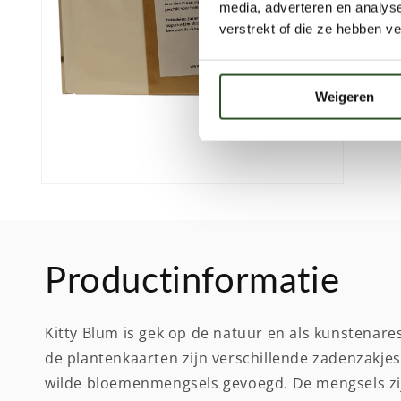
media, adverteren en analys
verstrekt of die ze hebben v
Weigeren
Media
2
openen
in
modaal
Productinformatie
Kitty Blum is gek op de natuur en als kunstenares
de plantenkaarten zijn verschillende zadenzakje
wilde bloemenmengsels gevoegd. De mengsels zij