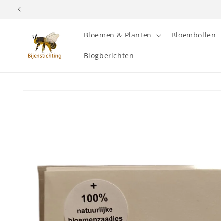
Meteen
naar de
content
Bloemen & Planten
Bloembollen
Blogberichten
Ga direct naar
productinformatie