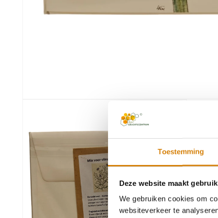
Media
1
openen
in
modaal
Toestemming
Deze website maakt gebruik
We gebruiken cookies om cont
websiteverkeer te analyseren