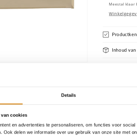
+
Meestal klaar
100%
Winkelgegev
gifvrij
bloemenza
Productke
Inhoud van
Deel
Details
 van cookies
ent en advertenties te personaliseren, om functies voor social
. Ook delen we informatie over uw gebruik van onze site met on