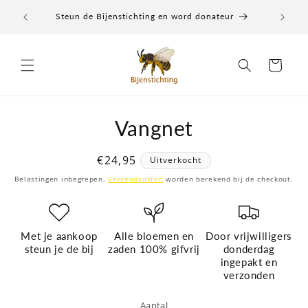
Meteen
igers de
naar de
Steun de Bijenstichting en word donateur
content
Winkelwagen
Vangnet
a direct naar
roductinformatie
Normale
€24,95
Uitverkocht
prijs
Belastingen inbegrepen.
Verzendkosten
worden berekend bij de checkout.
Met je aankoop
Alle bloemen en
Door vrijwilligers
steun je de bij
zaden 100% gifvrij
donderdag
ingepakt en
verzonden
Aantal