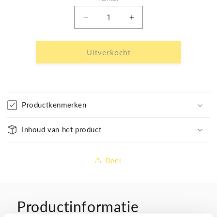
Aantal
Aantal
verlagen
verhogen
voor
voor
Vangnet
Vangnet
Uitverkocht
Productkenmerken
Inhoud van het product
Deel
Productinformatie